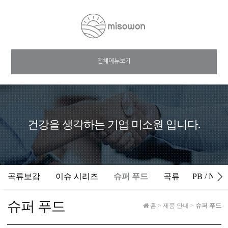
전체메뉴보기
건강을 생각하는 기업 미소원 입니다.
곡류보감
이슈 시리즈
슈퍼 푸드
곡류
PB / NPB
슈퍼 푸드
홈
>
제품 안내
>
슈퍼 푸드