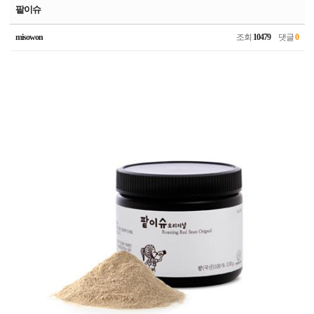
팥이슈
misowon
조회
10479
댓글
0