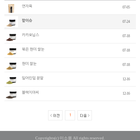
연자육
07-05
팥이슈
07-24
카카오닙스
07-18
볶은 현미 쌀눈
07-18
현미 쌀눈
07-18
밀어린잎 분말
12-16
블랙치아씨
12-16
1
Copyrights(c) 미소원 All rights reserved.