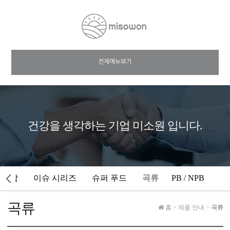
전체메뉴보기
건강을 생각하는 기업 미소원 입니다.
류보감
이슈 시리즈
슈퍼 푸드
곡류
PB / NPB
곡류
홈
>
제품 안내
>
곡류