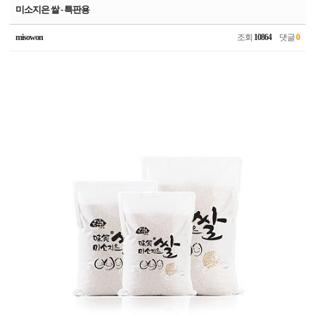
미소지은 쌀 - 특판용
misowon
조회
10864
댓글
0