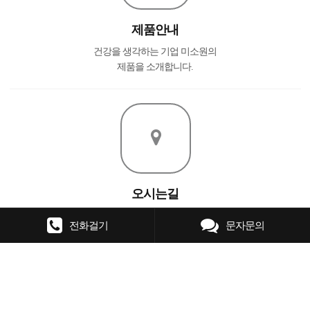
제품안내
건강을 생각하는 기업 미소원의
제품을 소개합니다.
오시는길
충청남도 보령시 새태말길 63
전화걸기
문자문의
전화번호: 041-931-7414
Copyrights(c) 미소원 All rights reserved.
PC화면